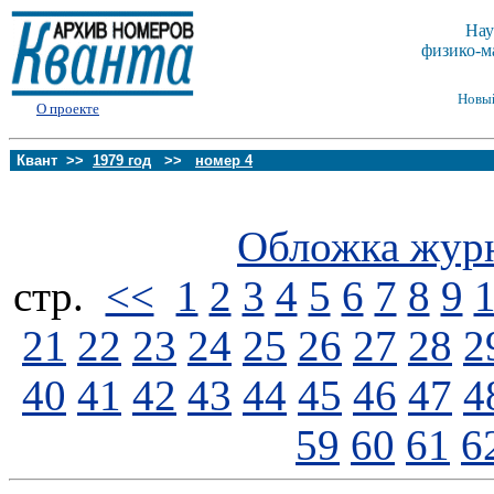
Нау
физико-м
Новы
О проекте
Квант >>
1979 год
>>
номер 4
Обложка жур
стp.
<<
1
2
3
4
5
6
7
8
9
21
22
23
24
25
26
27
28
2
40
41
42
43
44
45
46
47
4
59
60
61
6