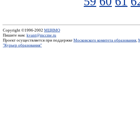
59
60
61
6
Copyright ©1996-2002
МЦНМО
Пишите нам:
kvant@mccme.ru
Проект осуществляется при поддержке
Московского комитета образования
,
"Курьер образования"