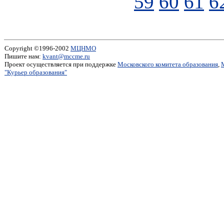
59
60
61
6
Copyright ©1996-2002
МЦНМО
Пишите нам:
kvant@mccme.ru
Проект осуществляется при поддержке
Московского комитета образования
,
"Курьер образования"