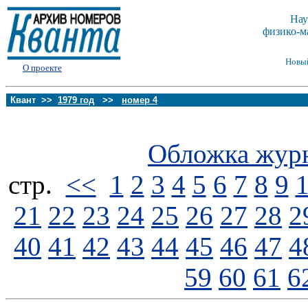
Нау
физико-м
Новы
О проекте
Квант >>
1979 год
>>
номер 4
Обложка жур
стp.
<<
1
2
3
4
5
6
7
8
9
21
22
23
24
25
26
27
28
2
40
41
42
43
44
45
46
47
4
59
60
61
6