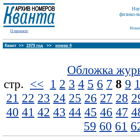
Нау
физико-м
Новы
О проекте
Квант >>
1979 год
>>
номер 4
Обложка жур
стp.
<<
1
2
3
4
5
6
7
8
9
21
22
23
24
25
26
27
28
2
40
41
42
43
44
45
46
47
4
59
60
61
6