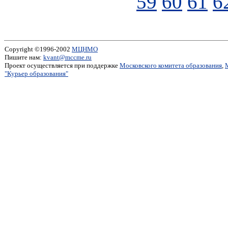
59
60
61
6
Copyright ©1996-2002
МЦНМО
Пишите нам:
kvant@mccme.ru
Проект осуществляется при поддержке
Московского комитета образования
,
"Курьер образования"