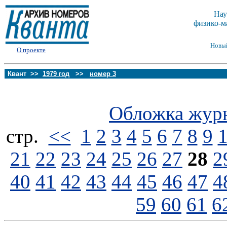
Нау
физико-м
Новы
О проекте
Квант >>
1979 год
>>
номер 3
Обложка жур
стp.
<<
1
2
3
4
5
6
7
8
9
21
22
23
24
25
26
27
28
2
40
41
42
43
44
45
46
47
4
59
60
61
6