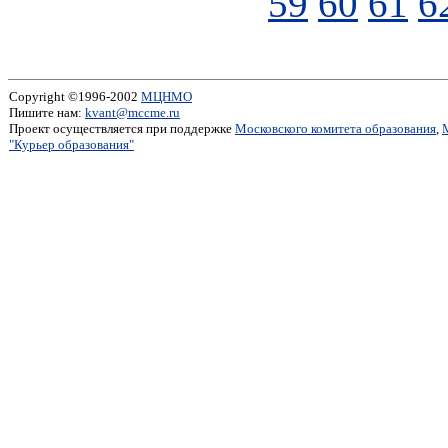
59
60
61
6
Copyright ©1996-2002
МЦНМО
Пишите нам:
kvant@mccme.ru
Проект осуществляется при поддержке
Московского комитета образования
,
"Курьер образования"