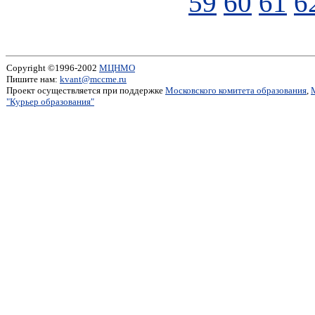
59
60
61
6
Copyright ©1996-2002
МЦНМО
Пишите нам:
kvant@mccme.ru
Проект осуществляется при поддержке
Московского комитета образования
,
"Курьер образования"