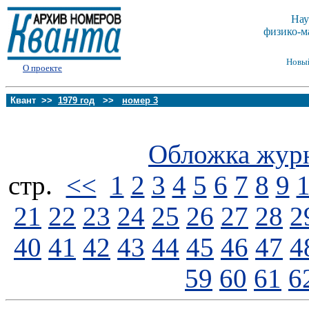
Нау
физико-м
Новы
О проекте
Квант >>
1979 год
>>
номер 3
Обложка жур
стp.
<<
1
2
3
4
5
6
7
8
9
21
22
23
24
25
26
27
28
2
40
41
42
43
44
45
46
47
4
59
60
61
6