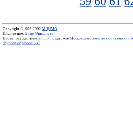
59
60
61
6
Copyright ©1996-2002
МЦНМО
Пишите нам:
kvant@mccme.ru
Проект осуществляется при поддержке
Московского комитета образования
,
"Курьер образования"