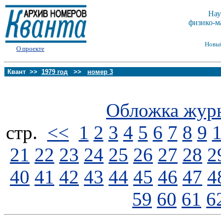
Нау
физико-м
Новы
О проекте
Квант >>
1979 год
>>
номер 3
Обложка жур
стp.
<<
1
2
3
4
5
6
7
8
9
21
22
23
24
25
26
27
28
2
40
41
42
43
44
45
46
47
4
59
60
61
6