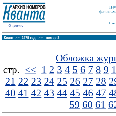
Нау
физико-м
Новы
О проекте
Квант >>
1979 год
>>
номер 3
Обложка жур
стp.
<<
1
2
3
4
5
6
7
8
9
21
22
23
24
25
26
27
28
2
40
41
42
43
44
45
46
47
4
59
60
61
6