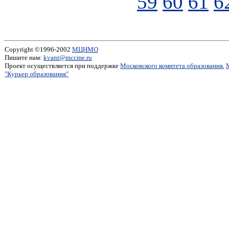
59
60
61
6
Copyright ©1996-2002
МЦНМО
Пишите нам:
kvant@mccme.ru
Проект осуществляется при поддержке
Московского комитета образования
,
"Курьер образования"