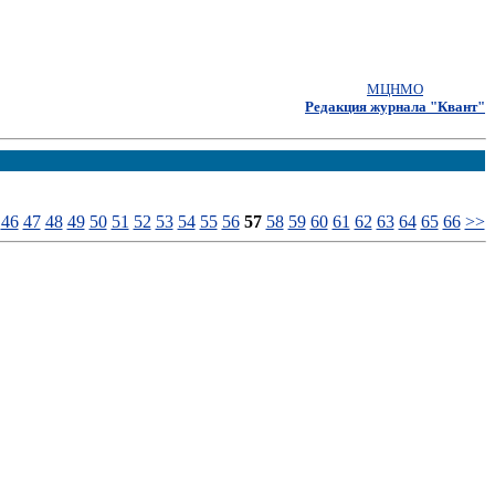
МЦНМО
Редакция журнала "Квант"
46
47
48
49
50
51
52
53
54
55
56
57
58
59
60
61
62
63
64
65
66
>>