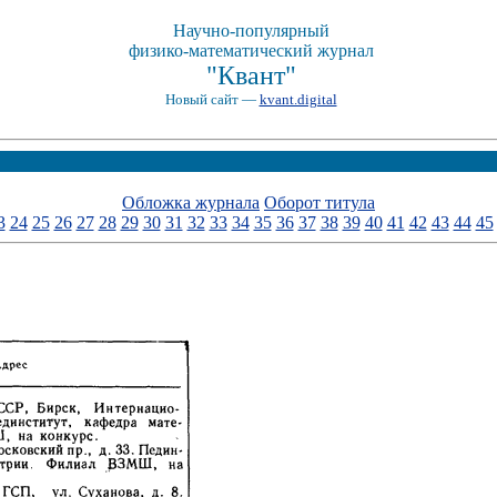
Научно-популярный
физико-математический журнал
"Квант"
Новый сайт —
kvant.digital
Обложка журнала
Оборот титула
3
24
25
26
27
28
29
30
31
32
33
34
35
36
37
38
39
40
41
42
43
44
45