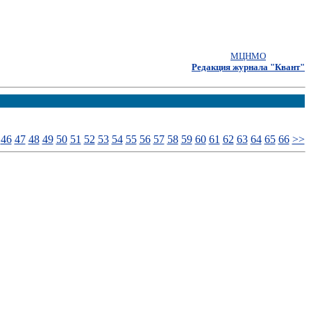
МЦНМО
Редакция журнала "Квант"
46
47
48
49
50
51
52
53
54
55
56
57
58
59
60
61
62
63
64
65
66
>>