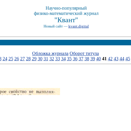
Научно-популярный
физико-математический журнал
"Квант"
Новый сайт —
kvant.digital
Обложка журнала
Оборот титула
3
24
25
26
27
28
29
30
31
32
33
34
35
36
37
38
39
40
41
42
43
44
45