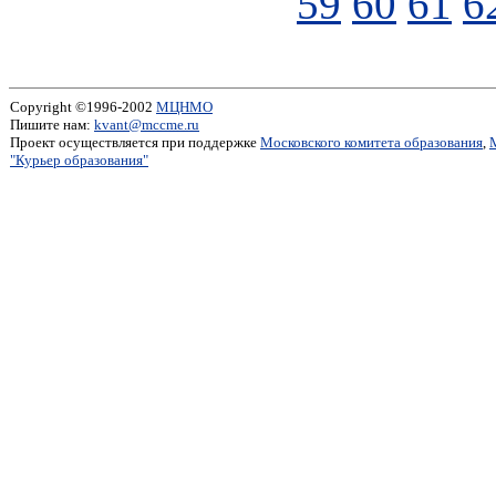
59
60
61
6
Copyright ©1996-2002
МЦНМО
Пишите нам:
kvant@mccme.ru
Проект осуществляется при поддержке
Московского комитета образования
,
"Курьер образования"