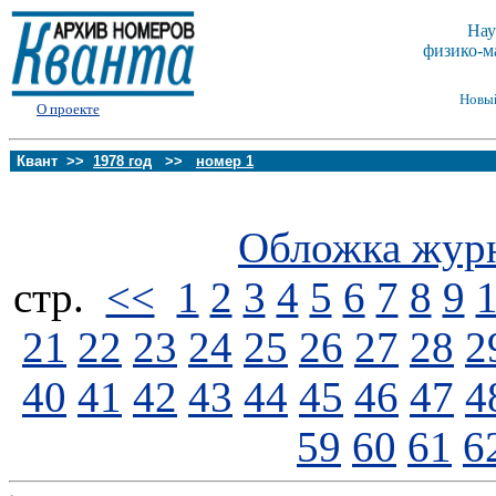
Нау
физико-м
Новы
О проекте
Квант >>
1978 год
>>
номер 1
Обложка жур
стp.
<<
1
2
3
4
5
6
7
8
9
21
22
23
24
25
26
27
28
2
40
41
42
43
44
45
46
47
4
59
60
61
6