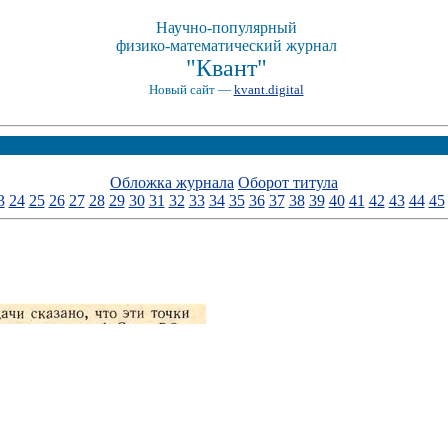
Научно-популярный
физико-математический журнал
"Квант"
Новый сайт —
kvant.digital
Обложка журнала
Оборот титула
3
24
25
26
27
28
29
30
31
32
33
34
35
36
37
38
39
40
41
42
43
44
45