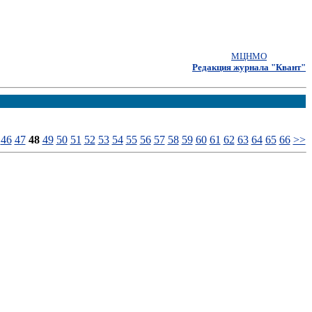
МЦНМО
Редакция журнала "Квант"
46
47
48
49
50
51
52
53
54
55
56
57
58
59
60
61
62
63
64
65
66
>>