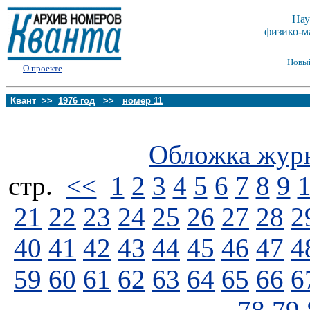
Нау
физико-м
Новы
О проекте
Квант >>
1976 год
>>
номер 11
Обложка жур
стp.
<<
1
2
3
4
5
6
7
8
9
21
22
23
24
25
26
27
28
2
40
41
42
43
44
45
46
47
4
59
60
61
62
63
64
65
66
6