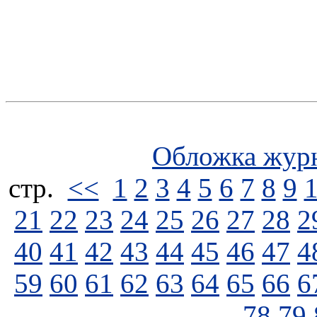
Обложка жур
стp.
<<
1
2
3
4
5
6
7
8
9
21
22
23
24
25
26
27
28
2
40
41
42
43
44
45
46
47
4
59
60
61
62
63
64
65
66
6
78
79