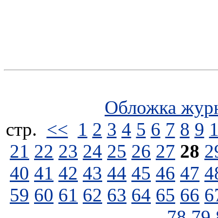
Обложка жур
стp.
<<
1
2
3
4
5
6
7
8
9
21
22
23
24
25
26
27
28
2
40
41
42
43
44
45
46
47
4
59
60
61
62
63
64
65
66
6
78
79