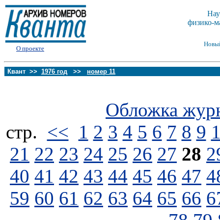
Нау
физико-м
Новы
О проекте
Квант >>
1976 год
>>
номер 11
Обложка жур
стp.
<<
1
2
3
4
5
6
7
8
9
21
22
23
24
25
26
27
28
2
40
41
42
43
44
45
46
47
4
59
60
61
62
63
64
65
66
6