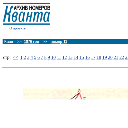
О проекте
Квант >>
1976 год
>>
номер 11
стp.
<<
1
2
3
4
5
6
7
8
9
10
11
12
13
14
15
16
17
18
19
20
21
22
2