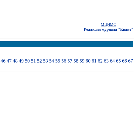
МЦНМО
Редакция журнала "Квант"
46
47
48
49
50
51
52
53
54
55
56
57
58
59
60
61
62
63
64
65
66
67