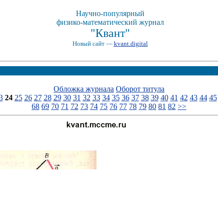
Научно-популярный
физико-математический журнал
"Квант"
Новый сайт —
kvant.digital
Обложка журнала
Оборот титула
3
24
25
26
27
28
29
30
31
32
33
34
35
36
37
38
39
40
41
42
43
44
45
68
69
70
71
72
73
74
75
76
77
78
79
80
81
82
>>