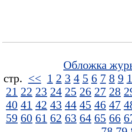
Обложка жур
стp.
<<
1
2
3
4
5
6
7
8
9
21
22
23
24
25
26
27
28
2
40
41
42
43
44
45
46
47
4
59
60
61
62
63
64
65
66
6
78
79