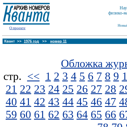
Нау
физико-м
Новы
О проекте
Квант >>
1976 год
>>
номер 11
Обложка жур
стp.
<<
1
2
3
4
5
6
7
8
9
21
22
23
24
25
26
27
28
2
40
41
42
43
44
45
46
47
4
59
60
61
62
63
64
65
66
6