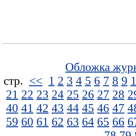
Обложка жур
стp.
<<
1
2
3
4
5
6
7
8
9
21
22
23
24
25
26
27
28
2
40
41
42
43
44
45
46
47
4
59
60
61
62
63
64
65
66
6
78
79