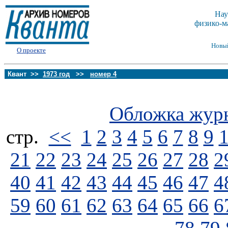
Нау
физико-м
Новы
О проекте
Квант >>
1973 год
>>
номер 4
Обложка жур
стp.
<<
1
2
3
4
5
6
7
8
9
21
22
23
24
25
26
27
28
2
40
41
42
43
44
45
46
47
4
59
60
61
62
63
64
65
66
6