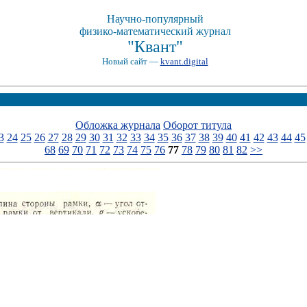
Научно-популярный
физико-математический журнал
"Квант"
Новый сайт —
kvant.digital
Обложка журнала
Оборот титула
3
24
25
26
27
28
29
30
31
32
33
34
35
36
37
38
39
40
41
42
43
44
45
68
69
70
71
72
73
74
75
76
77
78
79
80
81
82
>>