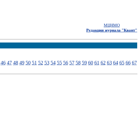
МЦНМО
Редакция журнала "Квант"
46
47
48
49
50
51
52
53
54
55
56
57
58
59
60
61
62
63
64
65
66
67