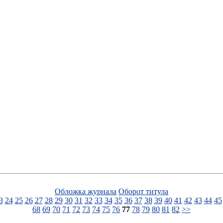
Обложка журнала
Оборот титула
3
24
25
26
27
28
29
30
31
32
33
34
35
36
37
38
39
40
41
42
43
44
45
68
69
70
71
72
73
74
75
76
77
78
79
80
81
82
>>