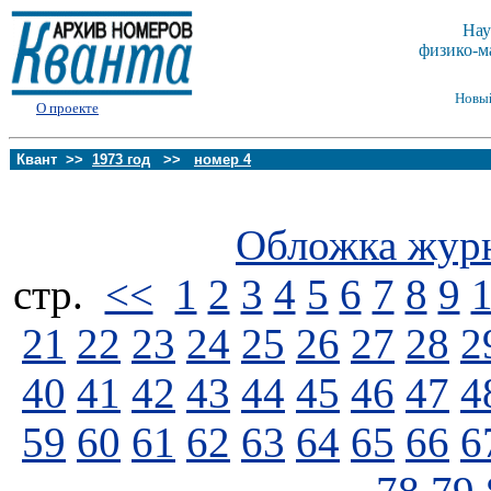
Нау
физико-м
Новы
О проекте
Квант >>
1973 год
>>
номер 4
Обложка жур
стp.
<<
1
2
3
4
5
6
7
8
9
21
22
23
24
25
26
27
28
2
40
41
42
43
44
45
46
47
4
59
60
61
62
63
64
65
66
6