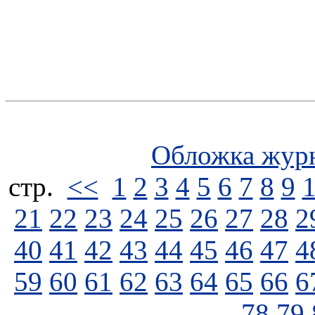
Обложка жур
стp.
<<
1
2
3
4
5
6
7
8
9
21
22
23
24
25
26
27
28
2
40
41
42
43
44
45
46
47
4
59
60
61
62
63
64
65
66
6
78
79