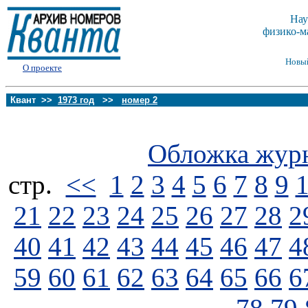
Нау
физико-м
Новы
О проекте
Квант >>
1973 год
>>
номер 2
Обложка жур
стp.
<<
1
2
3
4
5
6
7
8
9
21
22
23
24
25
26
27
28
2
40
41
42
43
44
45
46
47
4
59
60
61
62
63
64
65
66
6