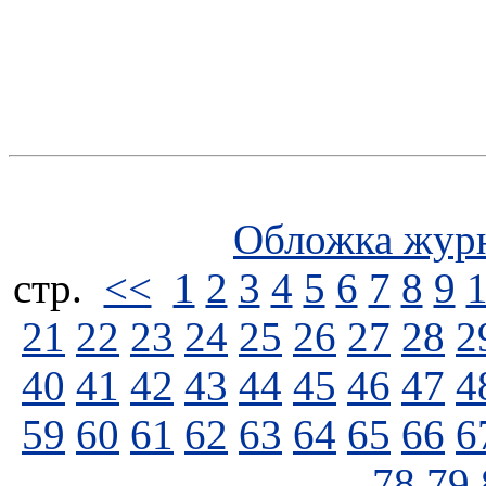
Обложка жур
стp.
<<
1
2
3
4
5
6
7
8
9
21
22
23
24
25
26
27
28
2
40
41
42
43
44
45
46
47
4
59
60
61
62
63
64
65
66
6
78
79