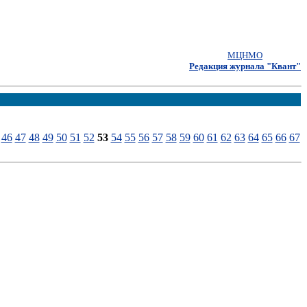
МЦНМО
Редакция журнала "Квант"
46
47
48
49
50
51
52
53
54
55
56
57
58
59
60
61
62
63
64
65
66
67