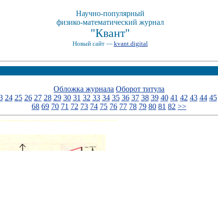
Научно-популярный
физико-математический журнал
"Квант"
Новый сайт —
kvant.digital
Обложка журнала
Оборот титула
3
24
25
26
27
28
29
30
31
32
33
34
35
36
37
38
39
40
41
42
43
44
45
68
69
70
71
72
73
74
75
76
77
78
79
80
81
82
>>