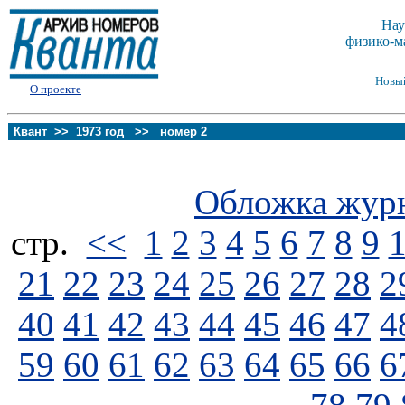
Нау
физико-м
Новы
О проекте
Квант >>
1973 год
>>
номер 2
Обложка жур
стp.
<<
1
2
3
4
5
6
7
8
9
21
22
23
24
25
26
27
28
2
40
41
42
43
44
45
46
47
4
59
60
61
62
63
64
65
66
6