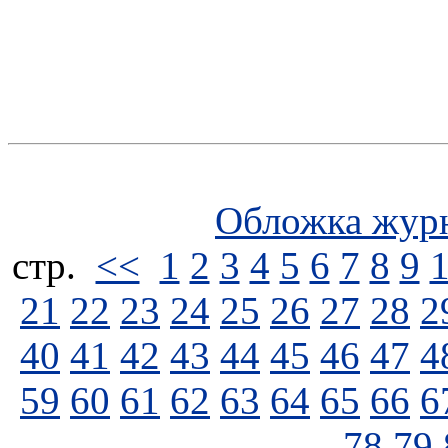
Обложка жур
стp.
<<
1
2
3
4
5
6
7
8
9
21
22
23
24
25
26
27
28
2
40
41
42
43
44
45
46
47
4
59
60
61
62
63
64
65
66
6
78
79