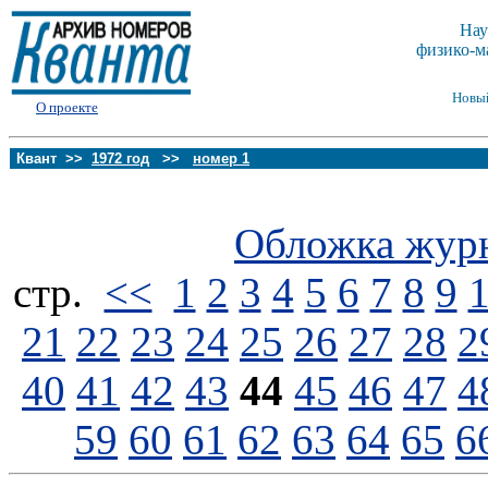
Нау
физико-м
Новы
О проекте
Квант >>
1972 год
>>
номер 1
Обложка жур
стp.
<<
1
2
3
4
5
6
7
8
9
21
22
23
24
25
26
27
28
2
40
41
42
43
44
45
46
47
4
59
60
61
62
63
64
65
6