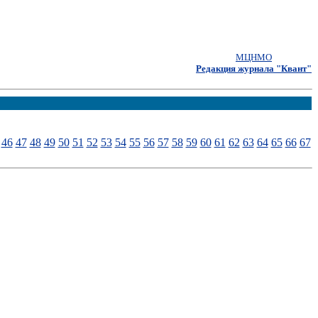
МЦНМО
Редакция журнала "Квант"
46
47
48
49
50
51
52
53
54
55
56
57
58
59
60
61
62
63
64
65
66
67