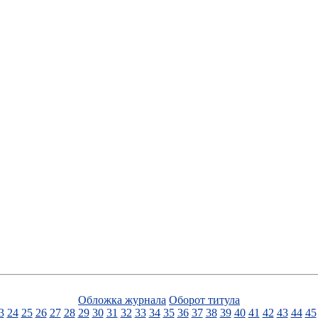
Обложка журнала
Оборот титула
3
24
25
26
27
28
29
30
31
32
33
34
35
36
37
38
39
40
41
42
43
44
45