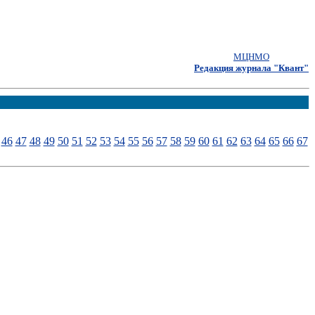
МЦНМО
Редакция журнала "Квант"
46
47
48
49
50
51
52
53
54
55
56
57
58
59
60
61
62
63
64
65
66
67