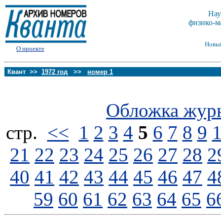
Нау
физико-м
Новы
О проекте
Квант >>
1972 год
>>
номер 1
Обложка жур
стp.
<<
1
2
3
4
5
6
7
8
9
21
22
23
24
25
26
27
28
2
40
41
42
43
44
45
46
47
4
59
60
61
62
63
64
65
6