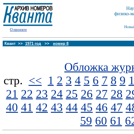
Нау
физико-м
Новы
О проекте
Квант >>
1971 год
>>
номер 8
Обложка жур
стp.
<<
1
2
3
4
5
6
7
8
9
21
22
23
24
25
26
27
28
2
40
41
42
43
44
45
46
47
4
59
60
61
6