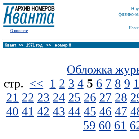
Нау
физико-м
Новы
О проекте
Квант >>
1971 год
>>
номер 8
Обложка жур
стp.
<<
1
2
3
4
5
6
7
8
9
21
22
23
24
25
26
27
28
2
40
41
42
43
44
45
46
47
4
59
60
61
6