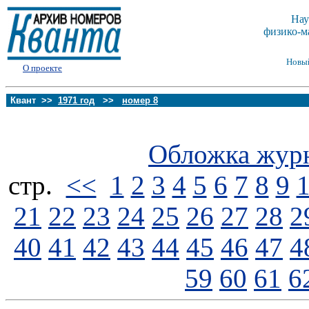
Нау
физико-м
Новы
О проекте
Квант >>
1971 год
>>
номер 8
Обложка жур
стp.
<<
1
2
3
4
5
6
7
8
9
21
22
23
24
25
26
27
28
2
40
41
42
43
44
45
46
47
4
59
60
61
6