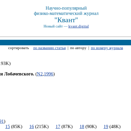
Научно-популярный
физико-математический журнал
"Квант"
Новый сайт —
kvant.digital
сортировать
по названию статьи
| по автору |
по номеру журнала
193K)
и Лобачевского.
(
N2
,
1996
)
)
91
)
K)
15
(85K)
16
(215K)
17
(87K)
18
(90K)
19
(48K)