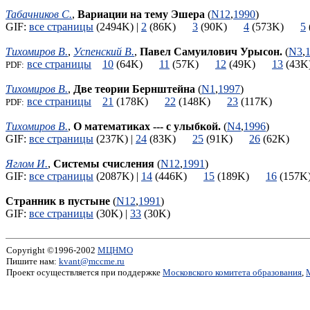
Табачников С.
,
Вариации на тему Эшера
(
N12
,
1990
)
GIF:
все страницы
(2494K) |
2
(86K)
3
(90K)
4
(573K)
5
Тихомиров В.
,
Успенский В.
,
Павел Самуилович Урысон.
(
N3
,
все страницы
10
(64K)
11
(57K)
12
(49K)
13
(4
PDF:
Тихомиров В.
,
Две теории Бернштейна
(
N1
,
1997
)
все страницы
21
(178K)
22
(148K)
23
(117K)
PDF:
Тихомиров В.
,
О математиках --- с улыбкой.
(
N4
,
1996
)
GIF:
все страницы
(237K) |
24
(83K)
25
(91K)
26
(62K)
Яглом И.
,
Системы счисления
(
N12
,
1991
)
GIF:
все страницы
(2087K) |
14
(446K)
15
(189K)
16
(15
Странник в пустыне
(
N12
,
1991
)
GIF:
все страницы
(30K) |
33
(30K)
Copyright ©1996-2002
МЦНМО
Пишите нам:
kvant@mccme.ru
Проект осуществляется при поддержке
Московского комитета образования
,