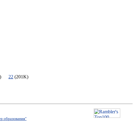
8K)
22
(201K)
р образования"