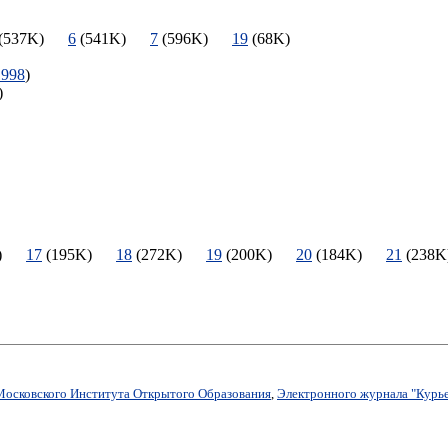
(537K)
6
(541K)
7
(596K)
19
(68K)
1998
)
3K)
7K)
17
(195K)
18
(272K)
19
(200K)
20
(184K)
21
(23
Московского Института Открытого Образования
,
Электронного журнала "Курье