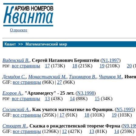
О проекте
Квант >> Математический мир
Виденский В.
,
Сергей Натанович Бернштейн
(
N1
,
1997
)
все страницы
17
(173K)
18
(215K)
19
(210K)
20
(
PDF:
Демидов С.
,
Монастырский М.
,
Тихомиров В.
,
Чириков М.
,
Имен
GIF:
все страницы
(96K) |
27
(96K)
Егоров А.
,
"Архимедесу" - 25 лет.
(
N3
,
1998
)
все страницы
13
(43K)
14
(88K)
15
(34K)
PDF:
Сосинский А.
,
Как учатся математике во Франции.
(
N5
,
1995
)
GIF:
все страницы
(295K) |
17
(91K)
18
(101K)
19
(103K
Стюарт Я.
,
Сказка о рождественской теореме Ферма
(
N9
,
19
GIF:
все страницы
(1296K) |
12
(427K)
13
(81K)
14
(259