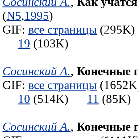
Сосинский А.
,
Как учатся
(
N5
,
1995
)
GIF:
все страницы
(295K) 
19
(103K)
Сосинский А.
,
Конечные 
GIF:
все страницы
(1652K)
10
(514K)
11
(85
Сосинский А.
,
Конечные 