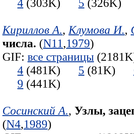
4
(303K)
5
(326K
Кириллов А.
,
Клумова И.
,
числа.
(
N11
,
1979
)
GIF:
все страницы
(2181K)
4
(481K)
5
(81K)
9
(441K)
Сосинский А.
,
Узлы, заце
(
N4
,
1989
)