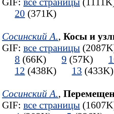
GIF:
все страницы
(1111K)
20
(371K)
Сосинский А.
,
Косы и узл
GIF:
все страницы
(2087K)
8
(66K)
9
(57K)
1
12
(438K)
13
(433
Сосинский А.
,
Перемещен
GIF:
все страницы
(1607K)