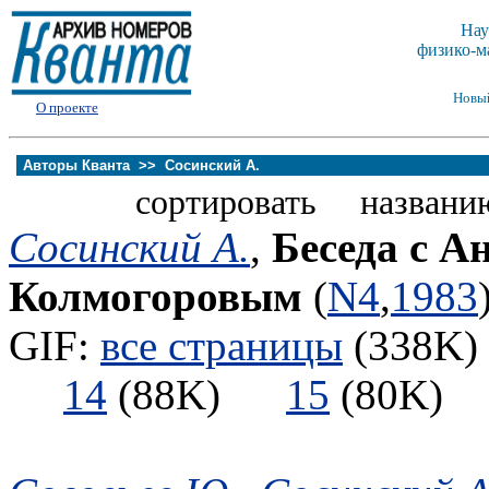
Нау
физико-м
Новы
О проекте
Авторы Кванта >>
Сосинский А.
сортировать названи
Сосинский А.
,
Беседа с А
Колмогоровым
(
N4
,
1983
GIF:
все страницы
(338K) 
14
(88K)
15
(80K