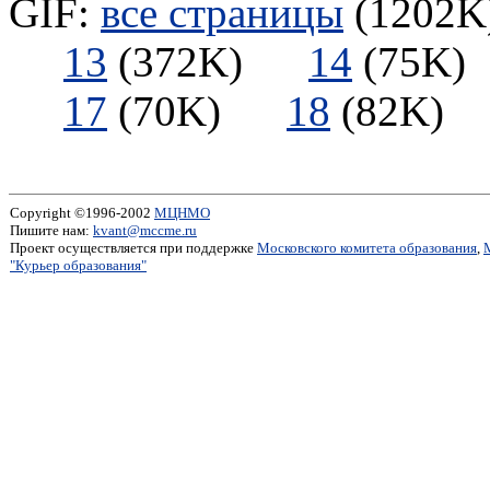
GIF:
все страницы
(1202K)
13
(372K)
14
(75
17
(70K)
18
(82K
Copyright ©1996-2002
МЦНМО
Пишите нам:
kvant@mccme.ru
Проект осуществляется при поддержке
Московского комитета образования
,
"Курьер образования"