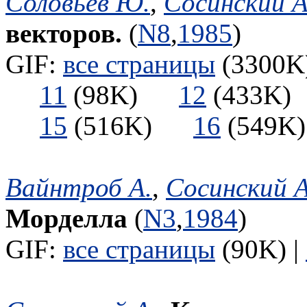
Соловьев Ю.
,
Сосинский А
векторов.
(
N8
,
1985
)
GIF:
все страницы
(3300K)
11
(98K)
12
(433
15
(516K)
16
(549
Вайнтроб А.
,
Сосинский А
Морделла
(
N3
,
1984
)
GIF:
все страницы
(90K) |