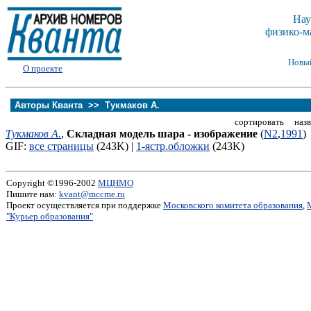
Нау
физико-м
Новы
О проекте
Авторы Кванта >>
Тукмаков А.
сортировать назв
Тукмаков А.
,
Складная модель шара - изображение
(
N2
,
1991
)
GIF:
все страницы
(243K) |
1-ястр.обложки
(243K)
Copyright ©1996-2002
МЦНМО
Пишите нам:
kvant@mccme.ru
Проект осуществляется при поддержке
Московского комитета образования
,
"Курьер образования"