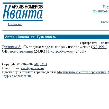
Нау
физико-м
Новы
О проекте
Авторы Кванта >>
Тукмаков А.
сортировать
по на
Тукмаков А.
,
Складная модель шара - изображение
(
N2
,
1991
)
GIF:
все страницы
(243K) |
1-ястр.обложки
(243K)
Copyright ©1996-2002
МЦНМО
Пишите нам:
kvant@mccme.ru
Проект осуществляется при поддержке
Московского комитета образования
,
"Курьер образования"