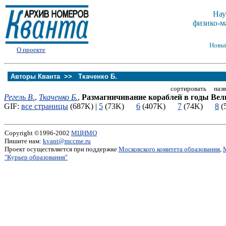
Нау
физико-м
Новы
О проекте
Авторы Кванта >>
Ткаченко Б.
сортировать назв
Регель В.
,
Ткаченко Б.
,
Размагничивание кораблей в годы Вел
GIF:
все страницы
(687K) |
5
(73K)
6
(407K)
7
(74K)
8
(
Copyright ©1996-2002
МЦНМО
Пишите нам:
kvant@mccme.ru
Проект осуществляется при поддержке
Московского комитета образования
,
"Курьер образования"