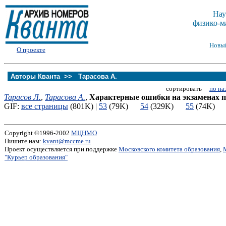
Нау
физико-м
Новы
О проекте
Авторы Кванта >>
Тарасова А.
сортировать
по на
Тарасов Л.
,
Тарасова А.
,
Характерные ошибки на экзаменах п
GIF:
все страницы
(801K) |
53
(79K)
54
(329K)
55
(74K
Copyright ©1996-2002
МЦНМО
Пишите нам:
kvant@mccme.ru
Проект осуществляется при поддержке
Московского комитета образования
,
"Курьер образования"