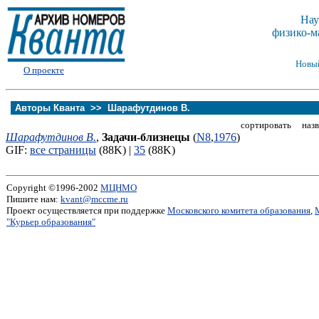
Нау
физико-м
Новы
О проекте
Авторы Кванта >>
Шарафутдинов В.
сортировать назв
Шарафутдинов В.
,
Задачи-близнецы
(
N8
,
1976
)
GIF:
все страницы
(88K) |
35
(88K)
Copyright ©1996-2002
МЦНМО
Пишите нам:
kvant@mccme.ru
Проект осуществляется при поддержке
Московского комитета образования
,
"Курьер образования"