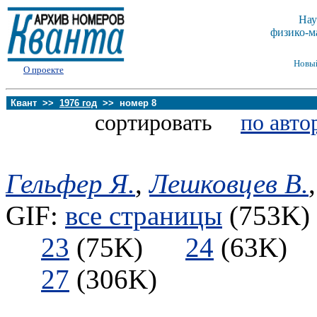
Нау
физико-м
Новы
О проекте
Квант >>
1976 год
>> номер 8
сортировать
по авто
Гельфер Я.
,
Лешковцев В.
GIF:
все страницы
(753K) 
23
(75K)
24
(63K
27
(306K)