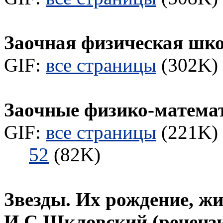
Заочная физическая шк
GIF:
все страницы
(302K) 
Заочные физико-матема
GIF:
все страницы
(221K) 
52
(82K)
Звезды. Их рождение, жи
И.С.Шкловский (реценз