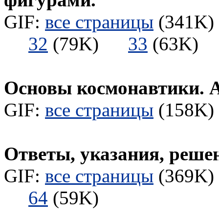
GIF:
все страницы
(341K) 
32
(79K)
33
(63K
Основы космонавтики. А
GIF:
все страницы
(158K) 
Ответы, указания, реше
GIF:
все страницы
(369K) 
64
(59K)