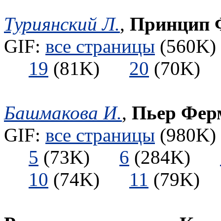
Туриянский Л.
,
Принцип 
GIF:
все страницы
(560K) 
19
(81K)
20
(70K
Башмакова И.
,
Пьер Фер
GIF:
все страницы
(980K) 
5
(73K)
6
(284K)
10
(74K)
11
(79K