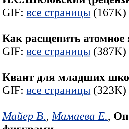
GIF:
все страницы
(167K) 
Как расщепить атомное 
GIF:
все страницы
(387K) 
Квант для младших шк
GIF:
все страницы
(323K) 
Майер В.
,
Мамаева Е.
,
Оп
фигурами.