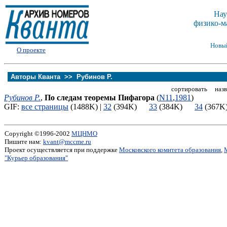
Нау
физико-м
Новы
О проекте
Авторы Кванта >>
Рубинов Р.
сортировать назв
Рубинов Р.
,
По следам теоремы Пифагора
(
N11
,
1981
)
GIF:
все страницы
(1488K) |
32
(394K)
33
(384K)
34
(36
Copyright ©1996-2002
МЦНМО
Пишите нам:
kvant@mccme.ru
Проект осуществляется при поддержке
Московского комитета образования
,
"Курьер образования"