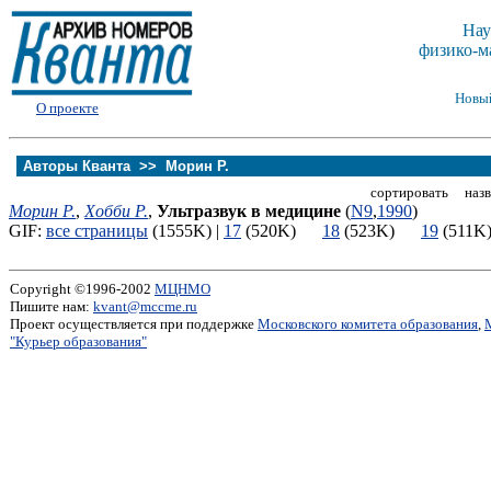
Нау
физико-м
Новы
О проекте
Авторы Кванта >>
Морин Р.
сортировать назв
Морин Р.
,
Хобби Р.
,
Ультразвук в медицине
(
N9
,
1990
)
GIF:
все страницы
(1555K) |
17
(520K)
18
(523K)
19
(51
Copyright ©1996-2002
МЦНМО
Пишите нам:
kvant@mccme.ru
Проект осуществляется при поддержке
Московского комитета образования
,
"Курьер образования"