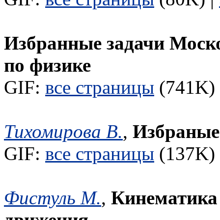
Избранные задачи Моск
по физике
GIF:
все страницы
(741K) 
Тихомирова В.
,
Избраные
GIF:
все страницы
(137K) 
Фистуль М.
,
Кинематика
движения