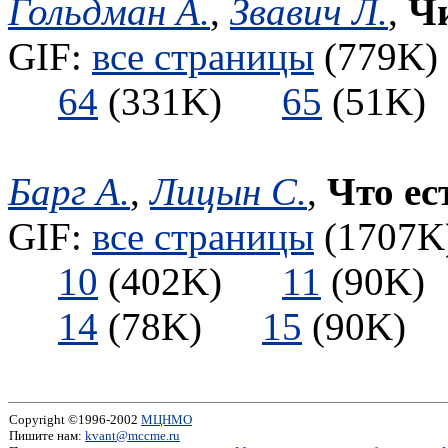
Гольдман А.
,
Звавич Л.
,
Чи
GIF:
все страницы
(779K) 
64
(331K)
65
(51
Барг А.
,
Лицын С.
,
Что ес
GIF:
все страницы
(1707K)
10
(402K)
11
(90
14
(78K)
15
(90K
Copyright ©1996-2002
МЦНМО
Пишите нам:
kvant@mccme.ru