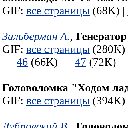
GIF:
все страницы
(68K) |
Зальберман А.
,
Генератор
GIF:
все страницы
(280K) 
46
(66K)
47
(72K
Головоломка "Ходом ла
GIF:
все страницы
(394K) 
Дубровский В.
,
Головолом