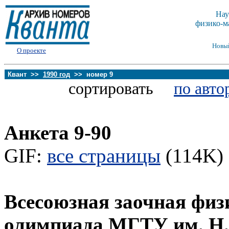
Нау
физико-м
Новы
О проекте
Квант >>
1990 год
>> номер 9
сортировать
по авто
Анкета 9-90
GIF:
все страницы
(114K) 
Всесоюзная заочная физ
олимпиада МГТУ им. Н.