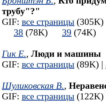
Бронштэн Б.
,
Кто приду
трубу"?"
GIF:
все страницы
(305K) 
38
(78K)
39
(74K
Гик Е.
,
Люди и машины
GIF:
все страницы
(89K) |
Шуликовская В.
,
Неравен
GIF:
все страницы
(122K) 