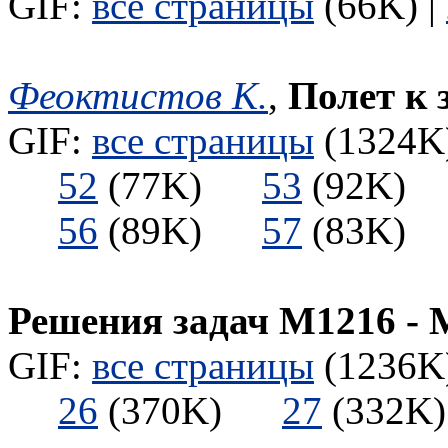
GIF:
все страницы
(66K) |
Феоктистов К.
,
Полет к 
GIF:
все страницы
(1324K)
52
(77K)
53
(92K
56
(89K)
57
(83K
Решения задач М1216 - 
GIF:
все страницы
(1236K)
26
(370K)
27
(332