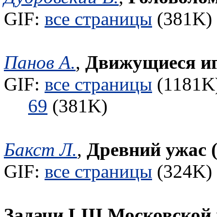
GIF:
все страницы
(381K) 
Панов А.
,
Движущиеся иг
GIF:
все страницы
(1181K)
69
(381K)
Бакст Л.
,
Древний ужас 
GIF:
все страницы
(324K) 
Задачи LIII Московской