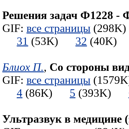
Решения задач Ф1228 - 
GIF:
все страницы
(298K) 
31
(53K)
32
(40K
Блиох П.
,
Со стороны ви
GIF:
все страницы
(1579K)
4
(86K)
5
(393K)
Ультразвук в медицине 