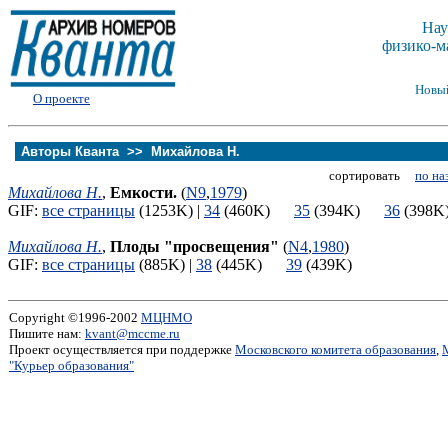
Нау
физико-м
Новы
О проекте
Авторы Кванта >>
Михайлова Н.
сортировать
по на
Михайлова Н.
,
Емкости.
(
N9
,
1979
)
GIF:
все страницы
(1253K) |
34
(460K)
35
(394K)
36
(39
Михайлова Н.
,
Плоды "просвещения"
(
N4
,
1980
)
GIF:
все страницы
(885K) |
38
(445K)
39
(439K)
Copyright ©1996-2002
МЦНМО
Пишите нам:
kvant@mccme.ru
Проект осуществляется при поддержке
Московского комитета образования
,
"Курьер образования"