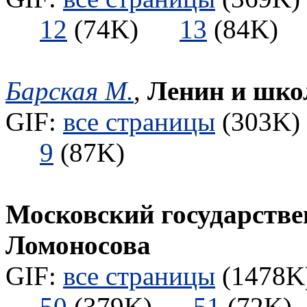
12
(74K)
13
(84K
Барская М.
,
Ленин и шко
GIF:
все страницы
(303K) 
9
(87K)
Московский государстве
Ломоносова
GIF:
все страницы
(1478K)
50
(379K)
51
(72