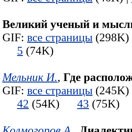
Великий ученый и мысл
GIF:
все страницы
(298K) 
5
(74K)
Мельник И.
,
Где располо
GIF:
все страницы
(245K) 
42
(54K)
43
(75K
Колмогоров А.
,
Диалекти