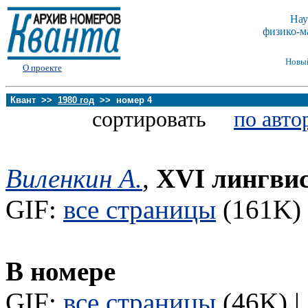
Нау
физико-м
Новы
О проекте
Квант >>
1980 год
>> номер 4
сортировать
по авто
Виленкин А.
,
XVI лингви
GIF:
все страницы
(161K) 
В номере
GIF:
все страницы
(46K) |