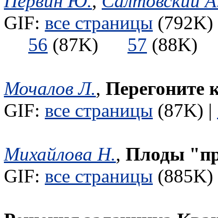
Первин Ю.
,
Салтовский А
GIF:
все страницы
(792K) 
56
(87K)
57
(88K
Мочалов Л.
,
Перегоните 
GIF:
все страницы
(87K) |
Михайлова Н.
,
Плоды "п
GIF:
все страницы
(885K) 