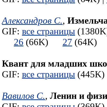
Александров С.
,
Измельч
GIF:
все страницы
(1380K)
26
(66K)
27
(64K
Квант для младших шк
GIF:
все страницы
(445K) 
Вавилов С.
,
Ленин и физи
GIF:
все страницы
(369K) 