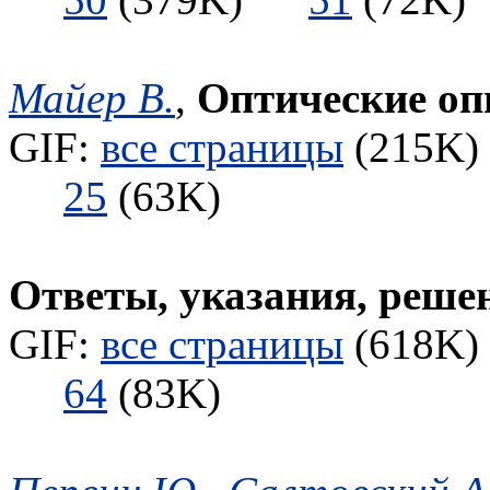
Майер В.
,
Оптические оп
GIF:
все страницы
(215K) 
25
(63K)
Ответы, указания, реше
GIF:
все страницы
(618K) 
64
(83K)