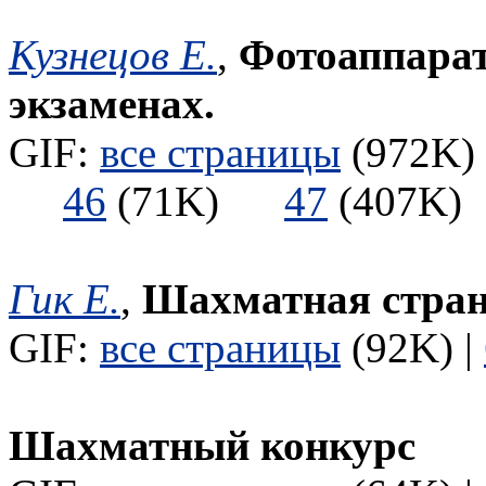
Кузнецов Е.
,
Фотоаппарат
экзаменах.
GIF:
все страницы
(972K) 
46
(71K)
47
(407
Гик Е.
,
Шахматная стра
GIF:
все страницы
(92K) |
Шахматный конкурс