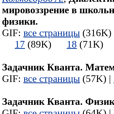
мировоззрение в школьн
физики.
GIF:
все страницы
(316K) 
17
(89K)
18
(71K
Задачник Кванта. Мате
GIF:
все страницы
(57K) |
Задачник Кванта. Физи
GIF:
все страницы
(64K) |