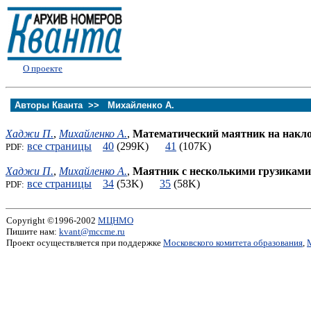
О проекте
Авторы Кванта >>
Михайленко А.
Хаджи П.
,
Михайленко А.
,
Математический маятник на накло
все страницы
40
(299K)
41
(107K)
PDF:
Хаджи П.
,
Михайленко А.
,
Маятник с несколькими грузиками
все страницы
34
(53K)
35
(58K)
PDF:
Copyright ©1996-2002
МЦНМО
Пишите нам:
kvant@mccme.ru
Проект осуществляется при поддержке
Московского комитета образования
,