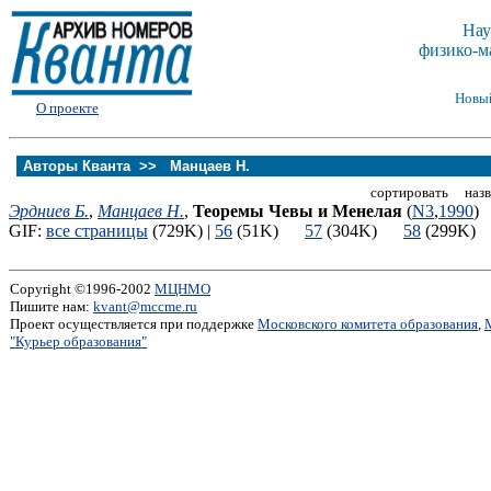
Нау
физико-м
Новы
О проекте
Авторы Кванта >>
Манцаев Н.
сортировать назв
Эрдниев Б.
,
Манцаев Н.
,
Теоремы Чевы и Менелая
(
N3
,
1990
)
GIF:
все страницы
(729K) |
56
(51K)
57
(304K)
58
(299K
Copyright ©1996-2002
МЦНМО
Пишите нам:
kvant@mccme.ru
Проект осуществляется при поддержке
Московского комитета образования
,
"Курьер образования"