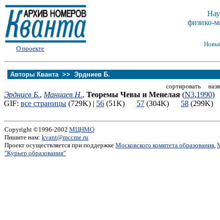
Нау
физико-м
Новы
О проекте
Авторы Кванта >>
Эрдниев Б.
сортировать назв
Эрдниев Б.
,
Манцаев Н.
,
Теоремы Чевы и Менелая
(
N3
,
1990
)
GIF:
все страницы
(729K) |
56
(51K)
57
(304K)
58
(299K
Copyright ©1996-2002
МЦНМО
Пишите нам:
kvant@mccme.ru
Проект осуществляется при поддержке
Московского комитета образования
,
"Курьер образования"