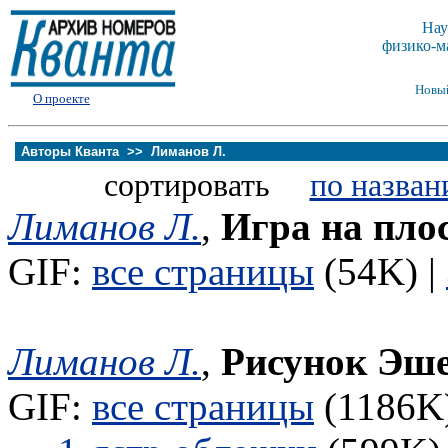
Нау
физико-м
Новы
О проекте
Авторы Кванта >>
Лиманов Л.
сортировать
по назван
Лиманов Л.
,
Игра на пло
GIF:
все страницы
(54K) |
Лиманов Л.
,
Рисунок Эш
GIF:
все страницы
(1186K)