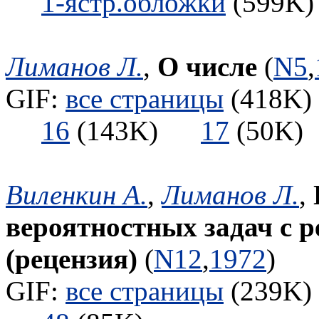
1-ястр.обложки
(599
Лиманов Л.
,
О числе
(
N5
,
GIF:
все страницы
(418K) 
16
(143K)
17
(50
Виленкин А.
,
Лиманов Л.
,
вероятностных задач с 
(рецензия)
(
N12
,
1972
)
GIF:
все страницы
(239K) 