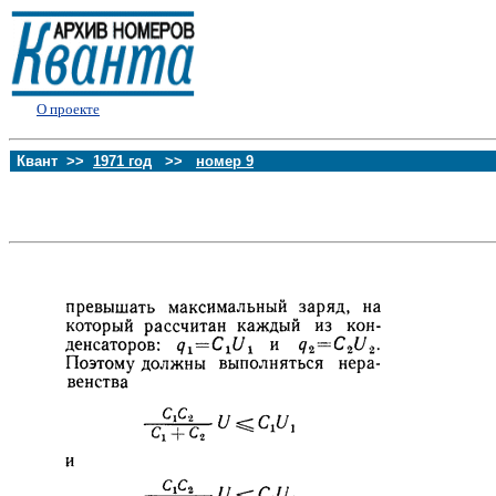
О проекте
Квант >>
1971 год
>>
номер 9