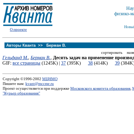
Нау
физико-м
Новы
О проекте
Авторы Кванта >>
Берман В.
сортировать назв
Гельфанд М.
,
Берман В.
,
Десять задач на применение произво
GIF:
все страницы
(1245K) |
37
(395K)
38
(414K)
39
(38
Copyright ©1996-2002
МЦНМО
Пишите нам:
kvant@mccme.ru
Проект осуществляется при поддержке
Московского комитета образования
,
"Курьер образования"