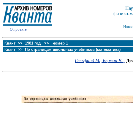
Нау
физико-м
Новы
О проекте
Квант >>
1981 год
>>
номер 1
Квант >>
По страницам школьных учебников (математика)
Гельфанд М.,
Берман В. ,
Де