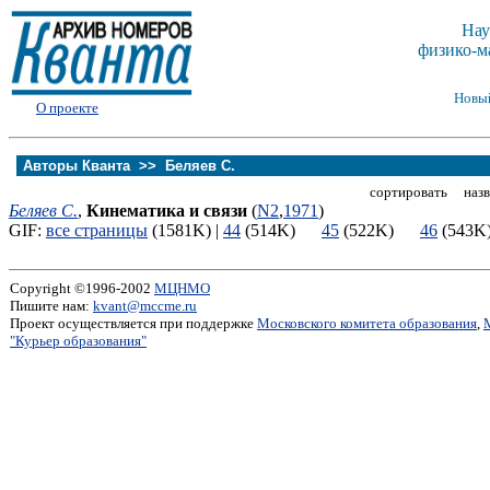
Нау
физико-м
Новы
О проекте
Авторы Кванта >>
Беляев С.
сортировать назв
Беляев С.
,
Кинематика и связи
(
N2
,
1971
)
GIF:
все страницы
(1581K) |
44
(514K)
45
(522K)
46
(54
Copyright ©1996-2002
МЦНМО
Пишите нам:
kvant@mccme.ru
Проект осуществляется при поддержке
Московского комитета образования
,
"Курьер образования"