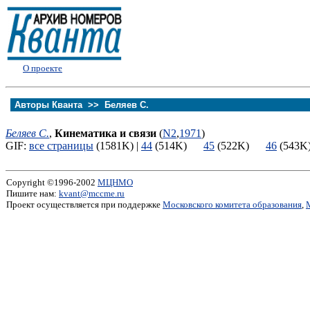
О проекте
Авторы Кванта >>
Беляев С.
Беляев С.
,
Кинематика и связи
(
N2
,
1971
)
GIF:
все страницы
(1581K) |
44
(514K)
45
(522K)
46
(54
Copyright ©1996-2002
МЦНМО
Пишите нам:
kvant@mccme.ru
Проект осуществляется при поддержке
Московского комитета образования
,